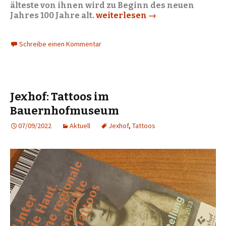
älteste von ihnen wird zu Beginn des neuen
Jahres 100 Jahre alt.
88plus: Der Kalender 2023 übe
weiterlesen
→
Schreibe einen Kommentar
Jexhof: Tattoos im
Bauernhofmuseum
07/09/2022
Aktuell
Jexhof
,
Tattoos