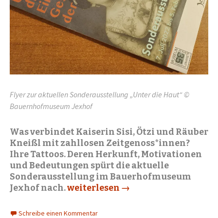
Flyer zur aktuellen Sonderausstellung „Unter die Haut“ ©
Bauernhofmuseum Jexhof
Was verbindet Kaiserin Sisi, Ötzi und Räuber
Kneißl mit zahllosen Zeitgenoss*innen?
Ihre Tattoos. Deren Herkunft, Motivationen
und Bedeutungen spürt die aktuelle
Sonderausstellung im Bauerhofmuseum
Jexhof nach.
Jexhof: Tattoos im Bauernhofmu
weiterlesen
→
Schreibe einen Kommentar