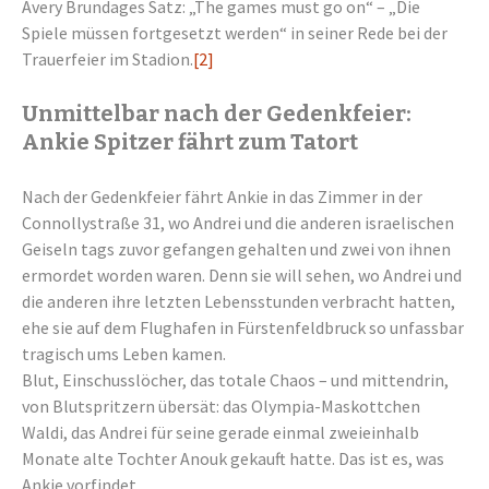
Avery Brundages Satz: „The games must go on“ – „Die
Spiele müssen fortgesetzt werden“ in seiner Rede bei der
Trauerfeier im Stadion.
[2]
Unmittelbar nach der Gedenkfeier:
Ankie Spitzer fährt zum Tatort
Nach der Gedenkfeier fährt Ankie in das Zimmer in der
Connollystraße 31, wo Andrei und die anderen israelischen
Geiseln tags zuvor gefangen gehalten und zwei von ihnen
ermordet worden waren. Denn sie will sehen, wo Andrei und
die anderen ihre letzten Lebensstunden verbracht hatten,
ehe sie auf dem Flughafen in Fürstenfeldbruck so unfassbar
tragisch ums Leben kamen.
Blut, Einschusslöcher, das totale Chaos – und mittendrin,
von Blutspritzern übersät: das Olympia-Maskottchen
Waldi, das Andrei für seine gerade einmal zweieinhalb
Monate alte Tochter Anouk gekauft hatte. Das ist es, was
Ankie vorfindet.