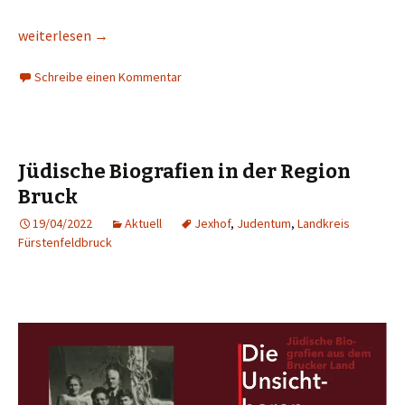
Ü80 – sieben Künstlerleben
weiterlesen
→
Schreibe einen Kommentar
Jüdische Biografien in der Region
Bruck
19/04/2022
Aktuell
Jexhof
,
Judentum
,
Landkreis
Fürstenfeldbruck