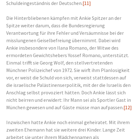
Schuldeingeständnis der Deutschen.
[11]
Die Hinterbliebenen kämpfen mit Ankie Spitzer an der
Spitze weiter darum, dass die Bundesregierung
Verantwortung für ihre Fehler und Versäumnisse bei der
misslungenen Geiselbefreiung übernimmt. Dabei wird
Ankie insbesondere von Ilana Romano, der Witwe des
ermordeten Gewichtshebers Yossef Romano, unterstützt.
Einmal trifft sie Georg Wolf, den stellvertretenden
Münchner Polizeichef von 1972. Sie wirft ihm Planlosigkeit
vor, er weist die Schuld von sich, verweist stattdessen auf
die israelische Palästinenserpolitik, mit der die Israelis den
Anschlag selbst provoziert hätten. Doch Ankie lässt sich
nicht beirren und erwidert: Ihr Mann sei als Sportler Gast in
München gewesen und auf Gäste müsse man aufpassen.
[12]
Inzwischen hatte Ankie noch einmal geheiratet. Mit ihrem
zweiten Ehemann hat sie weitere drei Kinder. Lange Zeit
arbeitet sie unter ihrem Mädchennamen als