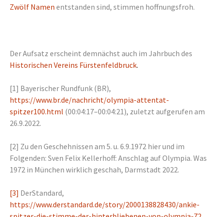
Zwölf Namen
entstanden sind, stimmen hoffnungsfroh.
Der Aufsatz erscheint demnächst auch im Jahrbuch des
Historischen Vereins Fürstenfeldbruck
.
[1]
Bayerischer Rundfunk (BR),
https://www.br.de/nachricht/olympia-attentat-
spitzer100.html
(00:04:17–00:04:21), zuletzt aufgerufen am
26.9.2022.
[2]
Zu den Geschehnissen am 5. u. 6.9.1972 hier und im
Folgenden: Sven Felix Kellerhoff: Anschlag auf Olympia. Was
1972 in München wirklich geschah, Darmstadt 2022.
[3]
DerStandard,
https://www.derstandard.de/story/2000138828430/ankie-
spitzer-die-stimme-der-hinterbliebenen-von-olympia-72
,