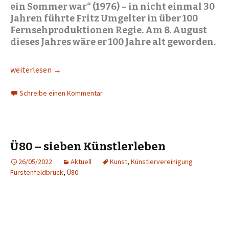
ein Sommer war“ (1976) – in nicht einmal 30
Jahren führte Fritz Umgelter in über 100
Fernsehproduktionen Regie. Am 8. August
dieses Jahres wäre er 100 Jahre alt geworden.
Fritz Umgelter zum 100. Geburtstag
weiterlesen
→
Schreibe einen Kommentar
Ü80 – sieben Künstlerleben
26/05/2022
Aktuell
Kunst
,
Künstlervereinigung
Fürstenfeldbruck
,
Ü80