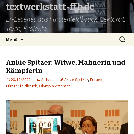
textwerkstatt-ffb.de
Er-Lesenes aus Fürstenfeldbruck: Lektorat,
Texte, Projekte
Springe
Suche
Menü
zum
nach:
Inhalt
Ankie Spitzer: Witwe, Mahnerin und
Kämpferin
20/12/2022
Aktuell
Ankie Spitzer
,
Frauen
,
Fürstenfeldbruck
,
Olympia-Attentat