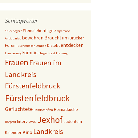
Schlagwörter
#femaleheritage
"Nickneger"
Amperoase
bewahren
Brauchtum
Brucker
Antiquariat
entdecken
Forum
Dialekt
Bücherbasar
Denken
Familie
Erneuerung
Fliegerhorst
Framing
Frauen
Frauen im
Landkreis
Fürstenfeldbruck
Fürstenfeldbruck
Geflüchtete
Heimatküche
Handschriften
Jexhof
Interviews
Judentum
Hörpfad
Landkreis
Kino
Kalender