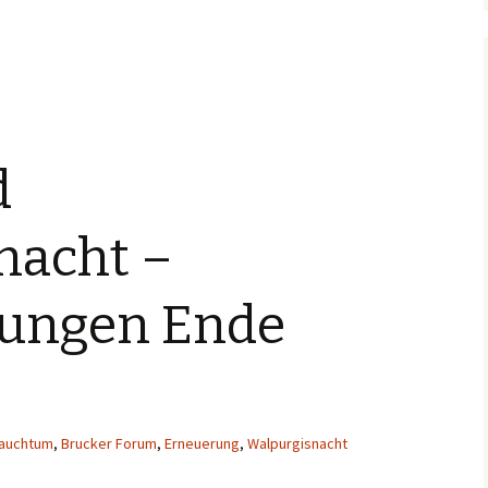
 Namen von Räuber Kneißl
d
nacht –
tungen Ende
auchtum
,
Brucker Forum
,
Erneuerung
,
Walpurgisnacht