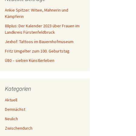
n
a
Ankie Spitzer: Witwe, Mahnerin und
c
Kämpferin
h
88plus: Der Kalender 2023 über Frauen im
:
Landkreis Fürstenfeldbruck
Jexhof: Tattoos im Bauernhofmuseum
Fritz Umgelter zum 100. Geburtstag
Ü80 – sieben Künstlerleben
Kategorien
Aktuell
Demnächst
Neulich
Zwischendurch