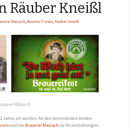
 Räuber Kneißl
auerei Maisach
,
Brucker Forum
,
Räuber Kneißl
Brauerei Maisach
42 Jahre alt werden. An den kommenden beiden
orum
und die
Brauerei Maisach
zu Veranstaltungen