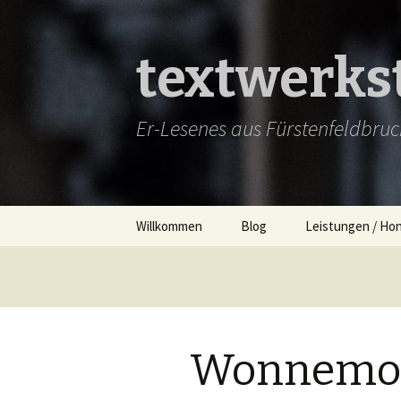
textwerkst
Er-Lesenes aus Fürstenfeldbruck
Springe
Willkommen
Blog
Leistungen / Ho
zum
Inhalt
Aktuell
Lektorat
Neulich
Texte
Demnächst
Projekte
Wonnemon
Zwischendurch