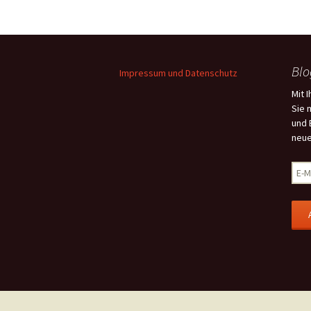
Blo
Impressum und Datenschutz
Mit 
Sie 
und 
neue
E
-
M
a
i
l
-
A
d
r