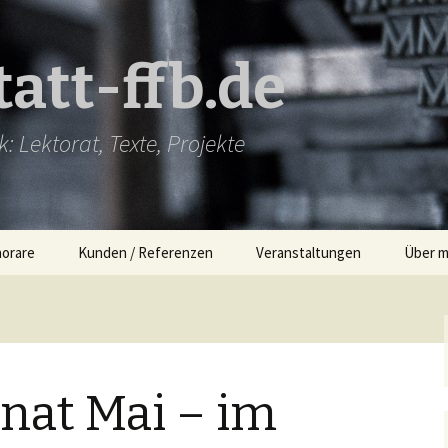
att-ffb.de
: Lektorat, Texte, Projekte
norare
Kunden / Referenzen
Veranstaltungen
Über m
at Mai – im