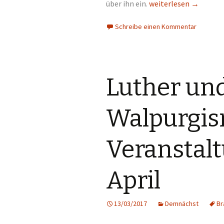
über ihn ein.
Wonnemonat Mai – im
weiterlesen
→
Schreibe einen Kommentar
Luther un
Walpurgis
Veranstal
April
13/03/2017
Demnächst
Br