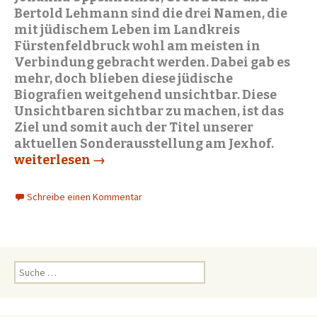
Bertold Lehmann sind die drei Namen, die
mit jüdischem Leben im Landkreis
Fürstenfeldbruck wohl am meisten in
Verbindung gebracht werden. Dabei gab es
mehr, doch blieben diese jüdische
Biografien weitgehend unsichtbar. Diese
Unsichtbaren sichtbar zu machen, ist das
Ziel und somit auch der Titel unserer
aktuellen Sonderausstellung am Jexhof.
Jüdische Biografien in der Region Bruck
weiterlesen
→
Schreibe einen Kommentar
S
u
c
h