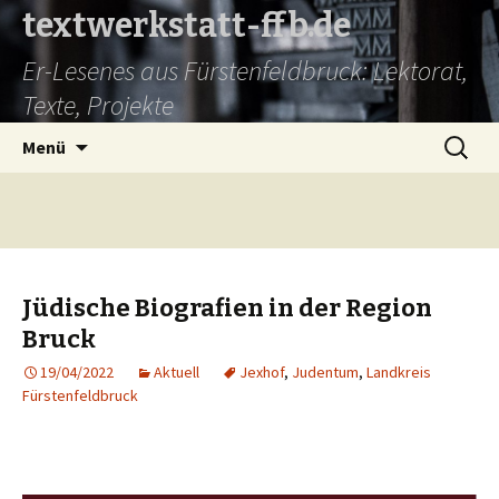
textwerkstatt-ffb.de
Er-Lesenes aus Fürstenfeldbruck: Lektorat,
Texte, Projekte
Springe
Suche
Menü
zum
nach:
Inhalt
Jüdische Biografien in der Region
Bruck
19/04/2022
Aktuell
Jexhof
,
Judentum
,
Landkreis
Fürstenfeldbruck