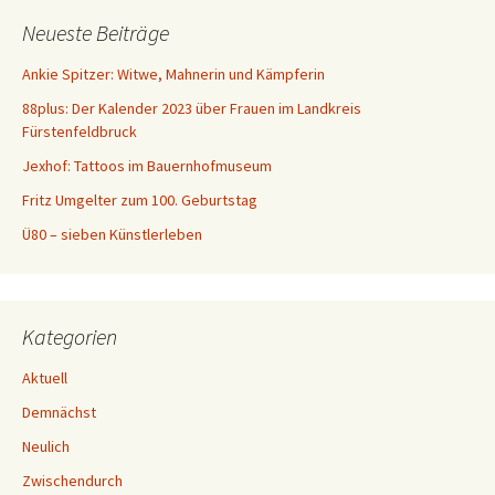
e
Neueste Beiträge
n
a
Ankie Spitzer: Witwe, Mahnerin und Kämpferin
c
88plus: Der Kalender 2023 über Frauen im Landkreis
h
Fürstenfeldbruck
:
Jexhof: Tattoos im Bauernhofmuseum
Fritz Umgelter zum 100. Geburtstag
Ü80 – sieben Künstlerleben
Kategorien
Aktuell
Demnächst
Neulich
Zwischendurch