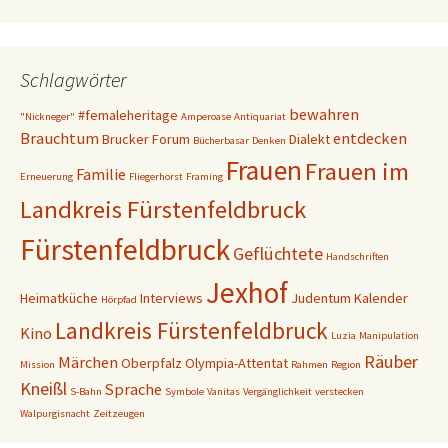
Schlagwörter
bewahren
#femaleheritage
"Nickneger"
Amperoase
Antiquariat
Brauchtum
entdecken
Brucker Forum
Dialekt
Bücherbasar
Denken
Frauen
Frauen im
Familie
Erneuerung
Fliegerhorst
Framing
Landkreis Fürstenfeldbruck
Fürstenfeldbruck
Geflüchtete
Handschriften
Jexhof
Heimatküche
Interviews
Judentum
Kalender
Hörpfad
Landkreis Fürstenfeldbruck
Kino
Luzia
Manipulation
Räuber
Märchen
Oberpfalz
Olympia-Attentat
Mission
Rahmen
Region
Kneißl
Sprache
S-Bahn
Symbole
Vanitas
Vergänglichkeit
verstecken
Walpurgisnacht
Zeitzeugen