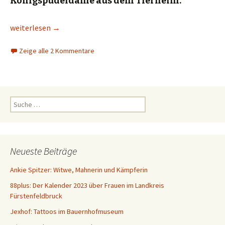
Königspudeldame aus dem Tierheim.
Zum Welthundetag: ein Hoch auf unseren Hund
weiterlesen
→
Zeige alle 2 Kommentare
S
u
c
h
e
Neueste Beiträge
n
a
Ankie Spitzer: Witwe, Mahnerin und Kämpferin
c
88plus: Der Kalender 2023 über Frauen im Landkreis
h
Fürstenfeldbruck
:
Jexhof: Tattoos im Bauernhofmuseum