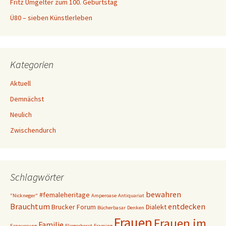
Fritz Umgelter zum 100. Geburtstag
Ü80 – sieben Künstlerleben
Kategorien
Aktuell
Demnächst
Neulich
Zwischendurch
Schlagwörter
bewahren
#femaleheritage
"Nickneger"
Amperoase
Antiquariat
Brauchtum
entdecken
Brucker Forum
Dialekt
Bücherbasar
Denken
Frauen
Frauen im
Familie
Erneuerung
Fliegerhorst
Framing