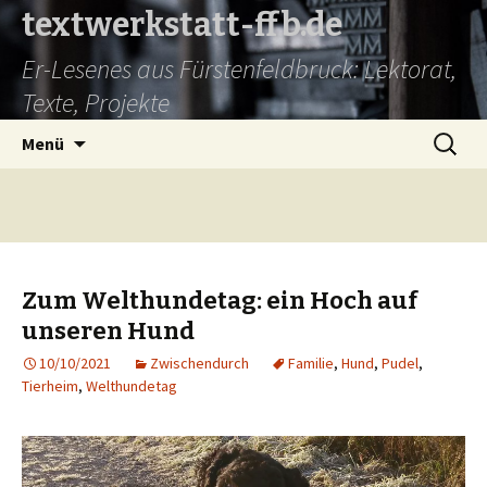
textwerkstatt-ffb.de
Er-Lesenes aus Fürstenfeldbruck: Lektorat,
Texte, Projekte
Springe
Suche
Menü
zum
nach:
Inhalt
Zum Welthundetag: ein Hoch auf
unseren Hund
10/10/2021
Zwischendurch
Familie
,
Hund
,
Pudel
,
Tierheim
,
Welthundetag