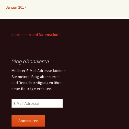
Januar 2017
Impressum und Datenschutz
Blog abonnieren
Mit Ihrer E-Mail-Adresse können
Sie meinen Blog abonnieren
und Benachrichtigungen über
neue Beiträge erhalten.
E
-
M
a
i