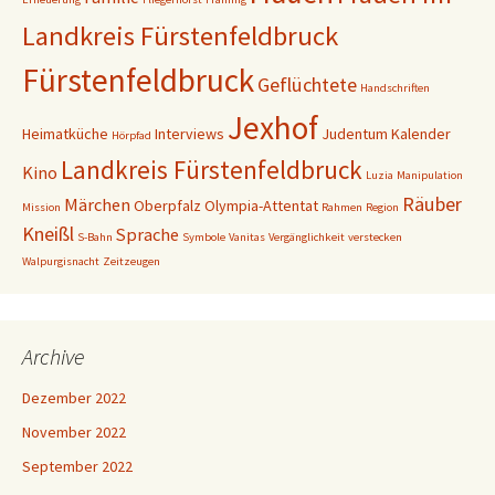
Landkreis Fürstenfeldbruck
Fürstenfeldbruck
Geflüchtete
Handschriften
Jexhof
Heimatküche
Interviews
Judentum
Kalender
Hörpfad
Landkreis Fürstenfeldbruck
Kino
Luzia
Manipulation
Räuber
Märchen
Oberpfalz
Olympia-Attentat
Mission
Rahmen
Region
Kneißl
Sprache
S-Bahn
Symbole
Vanitas
Vergänglichkeit
verstecken
Walpurgisnacht
Zeitzeugen
Archive
Dezember 2022
November 2022
September 2022