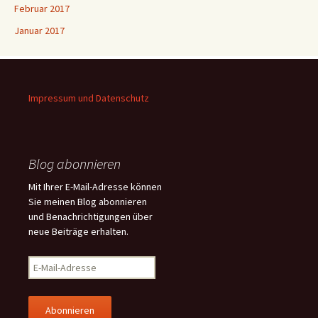
Februar 2017
Januar 2017
Impressum und Datenschutz
Blog abonnieren
Mit Ihrer E-Mail-Adresse können
Sie meinen Blog abonnieren
und Benachrichtigungen über
neue Beiträge erhalten.
E
-
M
a