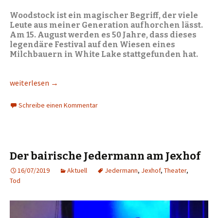
Woodstock ist ein magischer Begriff, der viele
Leute aus meiner Generation aufhorchen lässt.
Am 15. August werden es 50 Jahre, dass dieses
legendäre Festival auf den Wiesen eines
Milchbauern in White Lake stattgefunden hat.
Fünfzig Jahre Woodstock
weiterlesen
→
Schreibe einen Kommentar
Der bairische Jedermann am Jexhof
16/07/2019
Aktuell
Jedermann
,
Jexhof
,
Theater
,
Tod