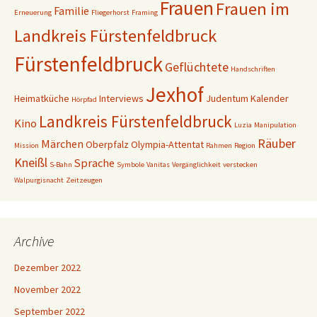
Frauen
Frauen im
Familie
Erneuerung
Fliegerhorst
Framing
Landkreis Fürstenfeldbruck
Fürstenfeldbruck
Geflüchtete
Handschriften
Jexhof
Heimatküche
Interviews
Judentum
Kalender
Hörpfad
Landkreis Fürstenfeldbruck
Kino
Luzia
Manipulation
Räuber
Märchen
Oberpfalz
Olympia-Attentat
Mission
Rahmen
Region
Kneißl
Sprache
S-Bahn
Symbole
Vanitas
Vergänglichkeit
verstecken
Walpurgisnacht
Zeitzeugen
Archive
Dezember 2022
November 2022
September 2022