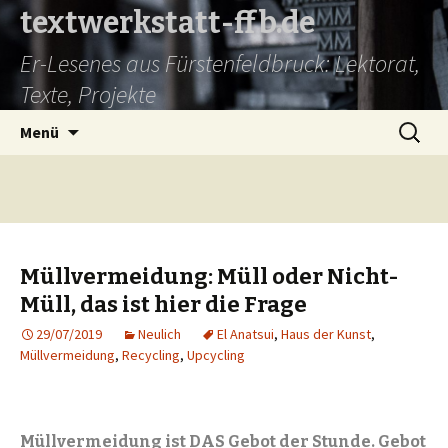
textwerkstatt-ffb.de
Er-Lesenes aus Fürstenfeldbruck: Lektorat,
Texte, Projekte
Springe
Suche
Menü
zum
nach:
Inhalt
Müllvermeidung: Müll oder Nicht-
Müll, das ist hier die Frage
29/07/2019
Neulich
El Anatsui
,
Haus der Kunst
,
Müllvermeidung
,
Recycling
,
Upcycling
Müllvermeidung ist DAS Gebot der Stunde. Gebot