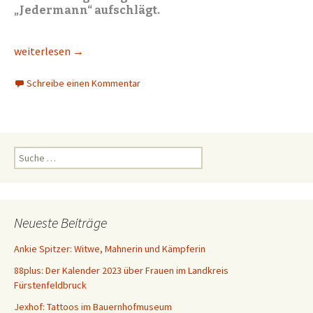
„Jedermann“ aufschlägt.
Der bairische Jedermann am Jexhof
weiterlesen
→
Schreibe einen Kommentar
S
u
c
h
e
Neueste Beiträge
n
a
Ankie Spitzer: Witwe, Mahnerin und Kämpferin
c
88plus: Der Kalender 2023 über Frauen im Landkreis
h
Fürstenfeldbruck
:
Jexhof: Tattoos im Bauernhofmuseum