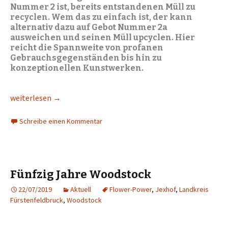
Nummer 2 ist, bereits entstandenen Müll zu
recyclen. Wem das zu einfach ist, der kann
alternativ dazu auf Gebot Nummer 2a
ausweichen und seinen Müll upcyclen. Hier
reicht die Spannweite von profanen
Gebrauchsgegenständen bis hin zu
konzeptionellen Kunstwerken.
Müllvermeidung: Müll oder Nicht-Müll, das ist hier die Frage
weiterlesen
→
Schreibe einen Kommentar
Fünfzig Jahre Woodstock
22/07/2019
Aktuell
Flower-Power
,
Jexhof
,
Landkreis
Fürstenfeldbruck
,
Woodstock