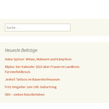
S
u
c
h
e
Neueste Beiträge
n
a
Ankie Spitzer: Witwe, Mahnerin und Kämpferin
c
88plus: Der Kalender 2023 über Frauen im Landkreis
h
Fürstenfeldbruck
:
Jexhof: Tattoos im Bauernhofmuseum
Fritz Umgelter zum 100. Geburtstag
Ü80 – sieben Künstlerleben