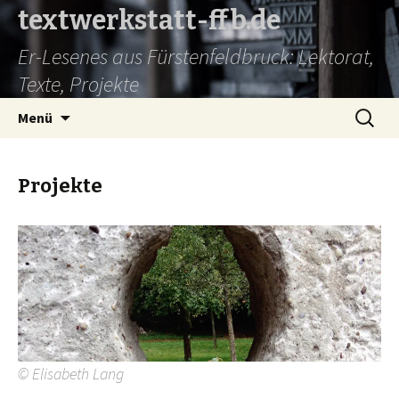
textwerkstatt-ffb.de
Er-Lesenes aus Fürstenfeldbruck: Lektorat,
Texte, Projekte
Springe
Suche
Menü
zum
nach:
Inhalt
Projekte
© Elisabeth Lang