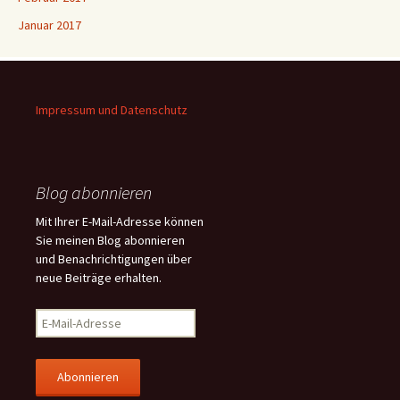
Januar 2017
Impressum und Datenschutz
Blog abonnieren
Mit Ihrer E-Mail-Adresse können
Sie meinen Blog abonnieren
und Benachrichtigungen über
neue Beiträge erhalten.
E
-
M
a
i