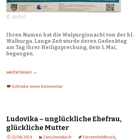
© Jexhof
Ihren Namen hat die Walpurgisnacht von der hl.
Walburga. Lange Zeit wurde deren Gedenktag
am Tag ihrer Heiligsprechung, dem 1. Mai,
begangen.
Walpurgisnacht, Tanz in den Mai und der Maibaum
weiterlesen
→
Schreibe einen Kommentar
Ludovika – unglückliche Ehefrau,
glückliche Mutter
22/04/2019
Zwischendurch
Fürstenfeldbruck
,