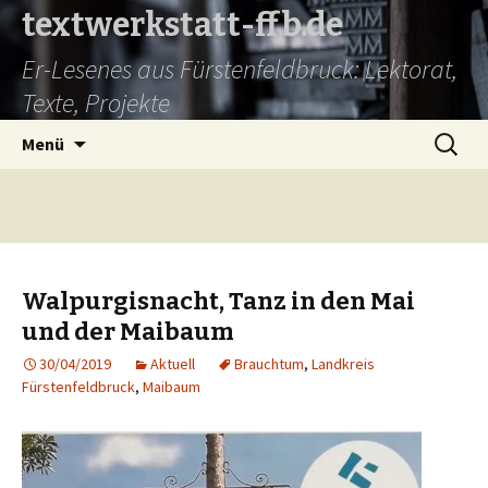
textwerkstatt-ffb.de
Er-Lesenes aus Fürstenfeldbruck: Lektorat,
Texte, Projekte
Springe
Suche
Menü
zum
nach:
Inhalt
Walpurgisnacht, Tanz in den Mai
und der Maibaum
30/04/2019
Aktuell
Brauchtum
,
Landkreis
Fürstenfeldbruck
,
Maibaum