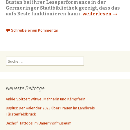
Bustan bei ihrer Leseperformance in der
Germeringer Stadtbibliothek gezeigt, dass das
aufs Beste funktionieren kann.
Meschugge sind wi
weiterlesen
→
Schreibe einen Kommentar
S
u
c
h
e
Neueste Beiträge
n
a
Ankie Spitzer: Witwe, Mahnerin und Kämpferin
c
88plus: Der Kalender 2023 über Frauen im Landkreis
h
Fürstenfeldbruck
:
Jexhof: Tattoos im Bauernhofmuseum