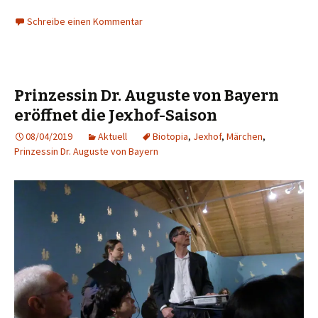
Schreibe einen Kommentar
Prinzessin Dr. Auguste von Bayern
eröffnet die Jexhof-Saison
08/04/2019
Aktuell
Biotopia
,
Jexhof
,
Märchen
,
Prinzessin Dr. Auguste von Bayern