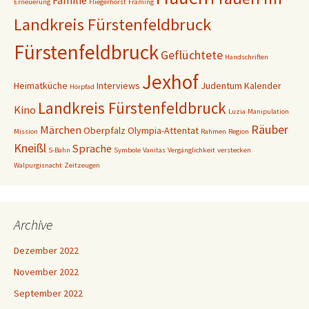
Erneuerung
Fliegerhorst
Framing
Landkreis Fürstenfeldbruck
Fürstenfeldbruck
Geflüchtete
Handschriften
Jexhof
Heimatküche
Interviews
Judentum
Kalender
Hörpfad
Landkreis Fürstenfeldbruck
Kino
Luzia
Manipulation
Räuber
Märchen
Oberpfalz
Olympia-Attentat
Mission
Rahmen
Region
Kneißl
Sprache
S-Bahn
Symbole
Vanitas
Vergänglichkeit
verstecken
Walpurgisnacht
Zeitzeugen
Archive
Dezember 2022
November 2022
September 2022