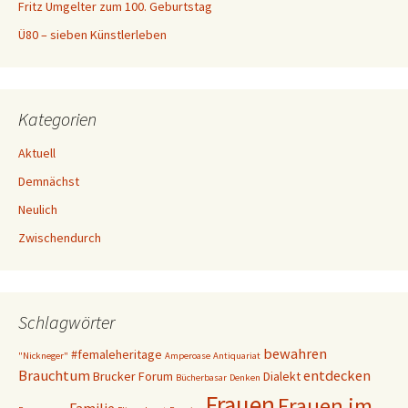
Fritz Umgelter zum 100. Geburtstag
Ü80 – sieben Künstlerleben
Kategorien
Aktuell
Demnächst
Neulich
Zwischendurch
Schlagwörter
bewahren
#femaleheritage
"Nickneger"
Amperoase
Antiquariat
Brauchtum
entdecken
Brucker Forum
Dialekt
Bücherbasar
Denken
Frauen
Frauen im
Familie