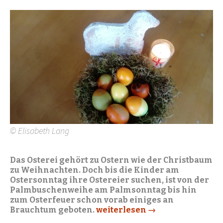
© Elisabeth Lang
Das Osterei gehört zu Ostern wie der Christbaum
zu Weihnachten. Doch bis die Kinder am
Ostersonntag ihre Ostereier suchen, ist von der
Palmbuschenweihe am Palmsonntag bis hin
zum Osterfeuer schon vorab einiges an
Brauchtum geboten.
Vom Osterei und Osterbrauch
weiterlesen
→