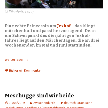
© Elisabeth Lang
Eine echte Prinzessin am
Jexhof
– das klingt
märchenhaft und passt hervorragend. Denn
ein Schwerpunkt des diesjährigen Jexhof-
Jahres liegt auf den Märchentagen, die an drei
Wochenenden im Mai und Juni stattfinden.
Prinzessin Dr. Auguste von Bayern eröffnet die Jexhof-Saison
weiterlesen
→
Bisher ein Kommentar
Meschugge sind wir beide
01/04/2019
Zwischendurch
deutsch-israelische
Beziehungen
,
Landkreis Fürstenfeldbruck
,
meschugge