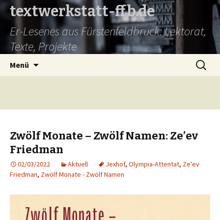
textwerkstatt-ffb.de
Er-Lesenes aus Fürstenfeldbruck: Lektorat,
Texte, Projekte
Springe
Suche
Menü
zum
nach:
Inhalt
Zwölf Monate ­– Zwölf Namen: Ze’ev
Friedman
02/03/2022
Aktuell
Jexhof
,
Olympia-Attentat
,
Ze'ev
Friedman
,
Zwölf Monate - Zwölf Namen