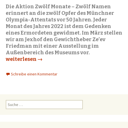
Die Aktion Zwölf Monate – Zwölf Namen
erinnert an die zwölf Opfer des Münchner
Olympia-Attentats vor 50 Jahren. Jeder
Monat des Jahres 2022 ist dem Gedenken
eines Ermordeten gewidmet. Im März stellen
wir am Jexhof den Gewichtheber Ze’ev
Friedman mit einer
Ausstellung im
Außenbereich des Museums vor.
Zwölf Monate ­– Zwölf Namen: Ze’ev Friedman
weiterlesen
→
Schreibe einen Kommentar
S
u
c
h
e