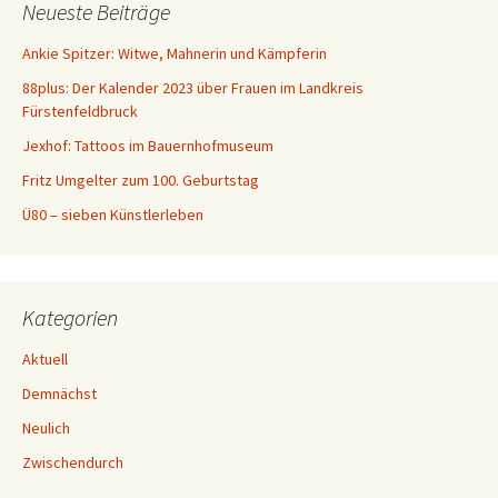
Neueste Beiträge
n
a
Ankie Spitzer: Witwe, Mahnerin und Kämpferin
c
88plus: Der Kalender 2023 über Frauen im Landkreis
h
Fürstenfeldbruck
:
Jexhof: Tattoos im Bauernhofmuseum
Fritz Umgelter zum 100. Geburtstag
Ü80 – sieben Künstlerleben
Kategorien
Aktuell
Demnächst
Neulich
Zwischendurch