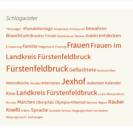
Schlagwörter
bewahren
#femaleheritage
"Nickneger"
Amperoase
Antiquariat
Brauchtum
entdecken
Brucker Forum
Dialekt
Bücherbasar
Denken
Frauen
Frauen im
Familie
Erneuerung
Fliegerhorst
Framing
Landkreis Fürstenfeldbruck
Fürstenfeldbruck
Geflüchtete
Handschriften
Jexhof
Heimatküche
Interviews
Judentum
Kalender
Hörpfad
Landkreis Fürstenfeldbruck
Kino
Luzia
Manipulation
Räuber
Märchen
Oberpfalz
Olympia-Attentat
Mission
Rahmen
Region
Kneißl
Sprache
S-Bahn
Symbole
Vanitas
Vergänglichkeit
verstecken
Walpurgisnacht
Zeitzeugen