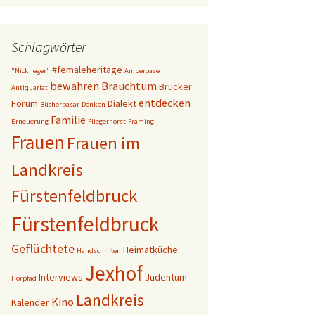
Schlagwörter
#femaleheritage
"Nickneger"
Amperoase
bewahren
Brauchtum
Brucker
Antiquariat
entdecken
Forum
Dialekt
Bücherbasar
Denken
Familie
Erneuerung
Fliegerhorst
Framing
Frauen
Frauen im
Landkreis
Fürstenfeldbruck
Fürstenfeldbruck
Geflüchtete
Heimatküche
Handschriften
Jexhof
Interviews
Judentum
Hörpfad
Landkreis
Kino
Kalender