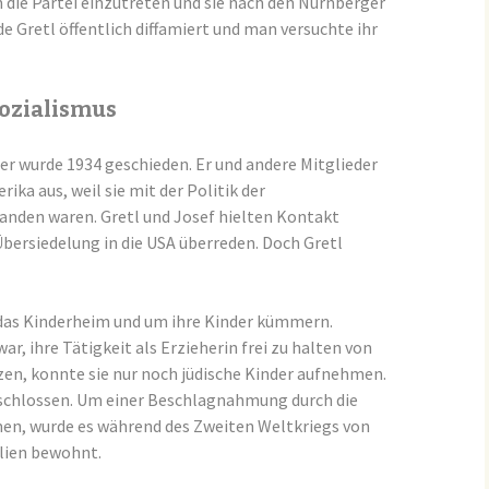
in die Partei einzutreten und sie nach den Nürnberger
 Gretl öffentlich diffamiert und man versuchte ihr
sozialismus
er wurde 1934 geschieden. Er und andere Mitglieder
ika aus, weil sie mit der Politik der
tanden waren. Gretl und Josef hielten Kontakt
 Übersiedelung in die USA überreden. Doch Gretl
 das Kinderheim und um ihre Kinder kümmern.
war, ihre Tätigkeit als Erzieherin frei zu halten von
zen, konnte sie nur noch jüdische Kinder aufnehmen.
schlossen. Um einer Beschlagnahmung durch die
n, wurde es während des Zweiten Weltkriegs von
lien bewohnt.