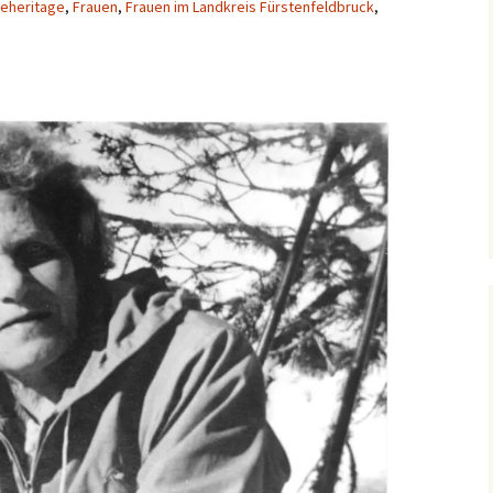
eheritage
,
Frauen
,
Frauen im Landkreis Fürstenfeldbruck
,