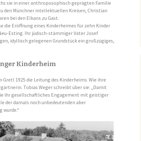
hs sie in einer anthroposophisch geprägten Familie
zu den Münchner intellektuellen Kreisen, Christian
ren bei den Elkans zu Gast.
se die Eröffnung eines Kinderheimes für zehn Kinder
 Neu-Esting. Ihr jüdisch-stämmiger Vater Josef
igen, idyllisch gelegenen Grundstück ein großzügiges,
tinger Kinderheim
Gretl 1925 die Leitung des Kinderheims. Wie ihre
gärtnerin. Tobias Weger schreibt über sie: „Damit
die ihr gesellschaftliches Engagement mit geistiger
ele der damals noch unbedeutenden aber
g wurde.“