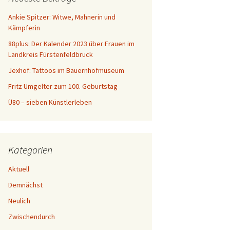
n
a
Ankie Spitzer: Witwe, Mahnerin und
c
Kämpferin
h
88plus: Der Kalender 2023 über Frauen im
:
Landkreis Fürstenfeldbruck
Jexhof: Tattoos im Bauernhofmuseum
Fritz Umgelter zum 100. Geburtstag
Ü80 – sieben Künstlerleben
Kategorien
Aktuell
Demnächst
Neulich
Zwischendurch