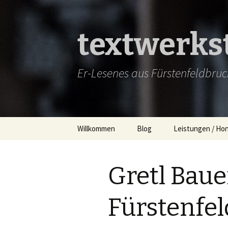
textwerkst
Er-Lesenes aus Fürstenfeldbruck
Springe
Willkommen
Blog
Leistungen / Ho
zum
Inhalt
Aktuell
Lektorat
Gretl Baue
Neulich
Texte
Demnächst
Projekte
Fürstenfel
Zwischendurch