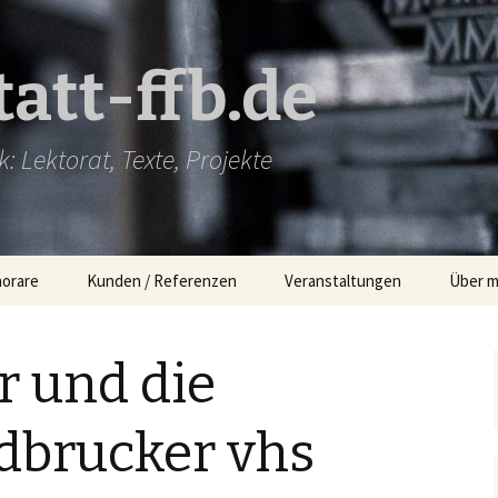
att-ffb.de
: Lektorat, Texte, Projekte
norare
Kunden / Referenzen
Veranstaltungen
Über m
r und die
dbrucker vhs