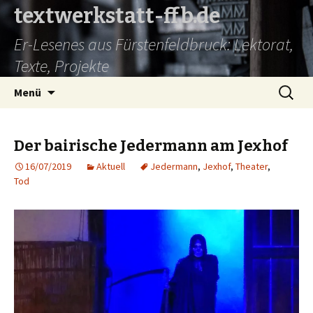
textwerkstatt-ffb.de
Er-Lesenes aus Fürstenfeldbruck: Lektorat,
Texte, Projekte
Springe
Suche
Menü
zum
nach:
Inhalt
Der bairische Jedermann am Jexhof
16/07/2019
Aktuell
Jedermann
,
Jexhof
,
Theater
,
Tod