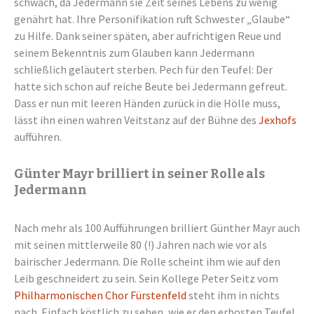
schwach, da Jedermann sie Zeit seines Lebens zu wenig
genährt hat. Ihre Personifikation ruft Schwester „Glaube“
zu Hilfe. Dank seiner späten, aber aufrichtigen Reue und
seinem Bekenntnis zum Glauben kann Jedermann
schließlich geläutert sterben. Pech für den Teufel: Der
hatte sich schon auf reiche Beute bei Jedermann gefreut.
Dass er nun mit leeren Händen zurück in die Hölle muss,
lässt ihn einen wahren Veitstanz auf der Bühne des
Jexhofs
aufführen.
Günter Mayr brilliert in seiner Rolle als
Jedermann
Nach mehr als 100 Aufführungen brilliert Günther Mayr auch
mit seinen mittlerweile 80 (!) Jahren nach wie vor als
bairischer Jedermann. Die Rolle scheint ihm wie auf den
Leib geschneidert zu sein. Sein Kollege Peter Seitz vom
Philharmonischen Chor Fürstenfeld
steht ihm in nichts
nach. Einfach köstlich zu sehen, wie er den erbosten Teufel