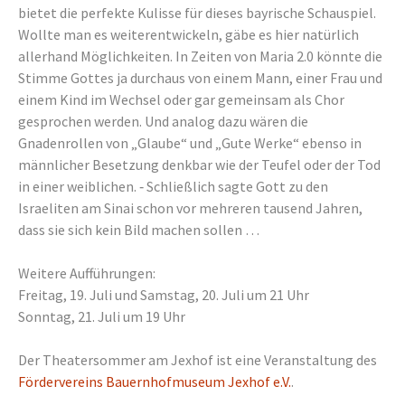
bietet die perfekte Kulisse für dieses bayrische Schauspiel.
Wollte man es weiterentwickeln, gäbe es hier natürlich
allerhand Möglichkeiten. In Zeiten von Maria 2.0 könnte die
Stimme Gottes ja durchaus von einem Mann, einer Frau und
einem Kind im Wechsel oder gar gemeinsam als Chor
gesprochen werden. Und analog dazu wären die
Gnadenrollen von „Glaube“ und „Gute Werke“ ebenso in
männlicher Besetzung denkbar wie der Teufel oder der Tod
in einer weiblichen. ‑ Schließlich sagte Gott zu den
Israeliten am Sinai schon vor mehreren tausend Jahren,
dass sie sich kein Bild machen sollen …
Weitere Aufführungen:
Freitag, 19. Juli und Samstag, 20. Juli um 21 Uhr
Sonntag, 21. Juli um 19 Uhr
Der Theatersommer am Jexhof ist eine Veranstaltung des
Fördervereins Bauernhofmuseum Jexhof e.V.
.