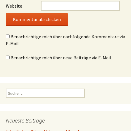
Website
Benachrichtige mich über nachfolgende Kommentare via
E-Mail.
Benachrichtige mich über neue Beiträge via E-Mail.
S
u
c
h
e
Neueste Beiträge
n
a