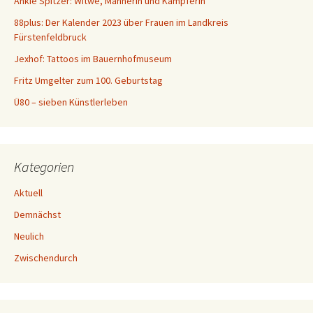
Ankie Spitzer: Witwe, Mahnerin und Kämpferin
c
88plus: Der Kalender 2023 über Frauen im Landkreis
h
Fürstenfeldbruck
:
Jexhof: Tattoos im Bauernhofmuseum
Fritz Umgelter zum 100. Geburtstag
Ü80 – sieben Künstlerleben
Kategorien
Aktuell
Demnächst
Neulich
Zwischendurch