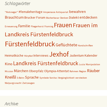
Schlagwörter
bewahren
#femaleheritage
"Nickneger"
Amperoase
Antiquariat
Brauchtum
entdecken
Brucker Forum
Dialekt
Bücherbasar
Denken
Frauen
Frauen im
Familie
Erneuerung
Fliegerhorst
Framing
Landkreis Fürstenfeldbruck
Fürstenfeldbruck
Geflüchtete
Handschriften
Jexhof
Heimatküche
Interviews
Judentum
Kalender
Hörpfad
Landkreis Fürstenfeldbruck
Kino
Luzia
Manipulation
Räuber
Märchen
Oberpfalz
Olympia-Attentat
Mission
Rahmen
Region
Kneißl
Sprache
S-Bahn
Symbole
Vanitas
Vergänglichkeit
verstecken
Walpurgisnacht
Zeitzeugen
Archive