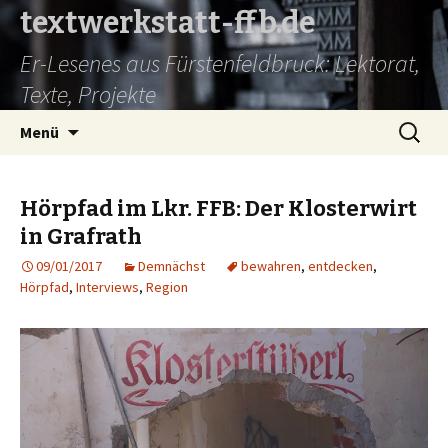
textwerkstatt-ffb.de
Er-Lesenes aus Fürstenfeldbruck: Lektorat,
Texte, Projekte
Springe
Suche
Menü
zum
nach:
Inhalt
Hörpfad im Lkr. FFB: Der Klosterwirt
in Grafrath
09/01/2017
Demnächst
bewahren
,
entdecken
,
Hörpfad
,
Interviews
,
Region