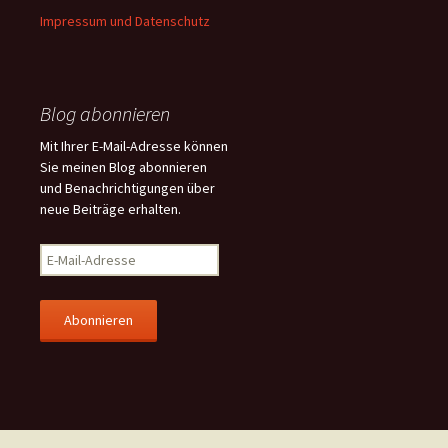
Impressum und Datenschutz
Blog abonnieren
Mit Ihrer E-Mail-Adresse können
Sie meinen Blog abonnieren
und Benachrichtigungen über
neue Beiträge erhalten.
E
-
M
a
i
l
-
A
d
r