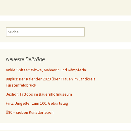
S
u
c
h
e
Neueste Beiträge
n
a
Ankie Spitzer: Witwe, Mahnerin und Kämpferin
c
88plus: Der Kalender 2023 über Frauen im Landkreis
h
Fürstenfeldbruck
:
Jexhof: Tattoos im Bauernhofmuseum
Fritz Umgelter zum 100. Geburtstag
Ü80 – sieben Künstlerleben