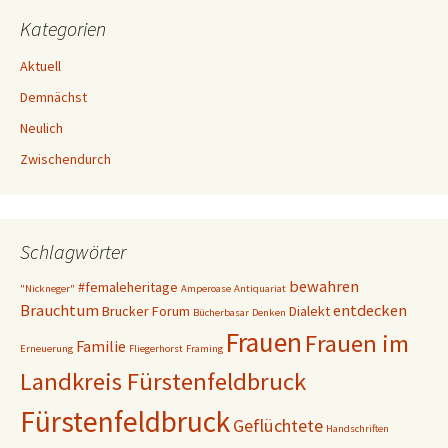
Kategorien
Aktuell
Demnächst
Neulich
Zwischendurch
Schlagwörter
bewahren
#femaleheritage
"Nickneger"
Amperoase
Antiquariat
Brauchtum
entdecken
Brucker Forum
Dialekt
Bücherbasar
Denken
Frauen
Frauen im
Familie
Erneuerung
Fliegerhorst
Framing
Landkreis Fürstenfeldbruck
Fürstenfeldbruck
Geflüchtete
Handschriften