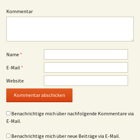
f
f
f
n
n
f
e
e
n
Kommentar
t
t
e
)
)
t
)
Name
*
E-Mail
*
Website
Benachrichtige mich über nachfolgende Kommentare via
E-Mail.
Benachrichtige mich über neue Beiträge via E-Mail.