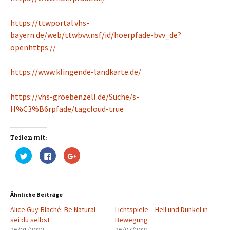
https://ttwportal.vhs-
bayern.de/web/ttwbvv.nsf/id/hoerpfade-bvv_de?
openhttps://
https://www.klingende-landkarte.de/
https://vhs-groebenzell.de/Suche/s-
H%C3%B6rpfade/tagcloud-true
Teilen mit:
K
K
Z
l
l
u
i
i
m
c
c
T
k
k
e
,
,
i
u
u
l
Ähnliche Beiträge
m
m
e
ü
a
n
Alice Guy-Blaché: Be Natural –
b
u
a
Lichtspiele – Hell und Dunkel in
e
f
u
sei du selbst
Bewegung
r
F
f
T
a
G