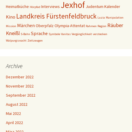
Jexhof
Heimatküche
Interviews
Judentum
Kalender
Hörpfad
Landkreis Fürstenfeldbruck
Kino
Luzia
Manipulation
Räuber
Märchen
Oberpfalz
Olympia-Attentat
Mission
Rahmen
Region
Kneißl
Sprache
S-Bahn
Symbole
Vanitas
Vergänglichkeit
verstecken
Walpurgisnacht
Zeitzeugen
Archive
Dezember 2022
November 2022
September 2022
August 2022
Mai 2022
April 2022
März 2022