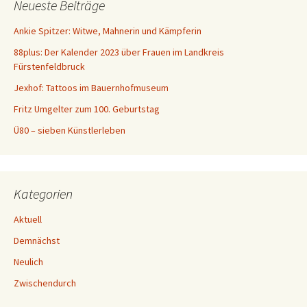
Neueste Beiträge
n
a
Ankie Spitzer: Witwe, Mahnerin und Kämpferin
c
88plus: Der Kalender 2023 über Frauen im Landkreis
h
Fürstenfeldbruck
:
Jexhof: Tattoos im Bauernhofmuseum
Fritz Umgelter zum 100. Geburtstag
Ü80 – sieben Künstlerleben
Kategorien
Aktuell
Demnächst
Neulich
Zwischendurch