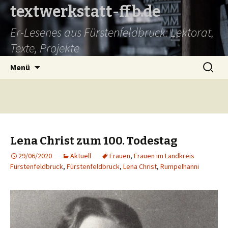
textwerkstatt-ffb.de
Er-Lesenes aus Fürstenfeldbruck: Lektorat,
Texte, Projekte
Springe
Suche
Menü
zum
nach:
Inhalt
Lena Christ zum 100. Todestag
29/06/2020
Aktuell
Frauen
,
Frauen im Landkreis
Fürstenfeldbruck
,
Fürstenfeldbruck
,
Lena Christ
,
Rumpelhanni