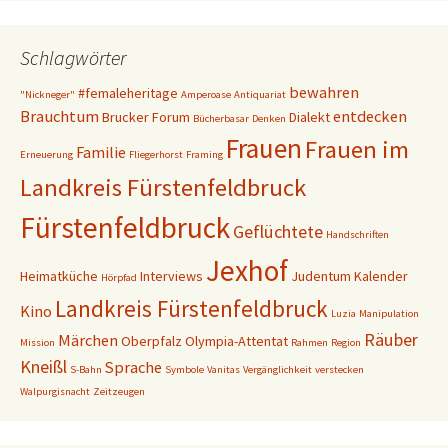
Schlagwörter
bewahren
#femaleheritage
"Nickneger"
Amperoase
Antiquariat
Brauchtum
entdecken
Brucker Forum
Dialekt
Bücherbasar
Denken
Frauen
Frauen im
Familie
Erneuerung
Fliegerhorst
Framing
Landkreis Fürstenfeldbruck
Fürstenfeldbruck
Geflüchtete
Handschriften
Jexhof
Heimatküche
Interviews
Judentum
Kalender
Hörpfad
Landkreis Fürstenfeldbruck
Kino
Luzia
Manipulation
Räuber
Märchen
Oberpfalz
Olympia-Attentat
Mission
Rahmen
Region
Kneißl
Sprache
S-Bahn
Symbole
Vanitas
Vergänglichkeit
verstecken
Walpurgisnacht
Zeitzeugen