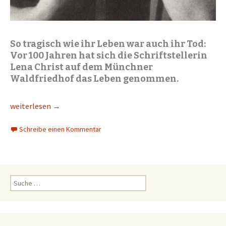
So tragisch wie ihr Leben war auch ihr Tod:
Vor 100 Jahren hat sich die Schriftstellerin
Lena Christ auf dem Münchner
Waldfriedhof das Leben genommen.
Lena Christ zum 100. Todestag
weiterlesen
→
Schreibe einen Kommentar
S
u
c
h
e