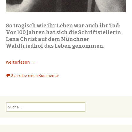
So tragisch wie ihr Leben war auch ihr Tod:
Vor 100 Jahren hat sich die Schriftstellerin
Lena Christ auf dem Münchner
Waldfriedhof das Leben genommen.
Lena Christ zum 100. Todestag
weiterlesen
→
Schreibe einen Kommentar
S
u
c
h
e