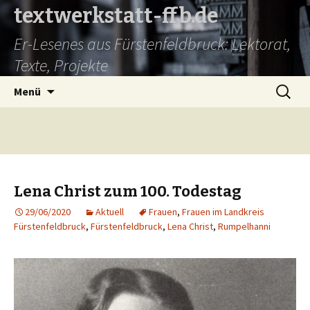
textwerkstatt-ffb.de
Er-Lesenes aus Fürstenfeldbruck: Lektorat,
Texte, Projekte
Springe
Suche
Menü
zum
nach:
Inhalt
Lena Christ zum 100. Todestag
29/06/2020
Aktuell
Frauen
,
Frauen im Landkreis
Fürstenfeldbruck
,
Fürstenfeldbruck
,
Lena Christ
,
Rumpelhanni