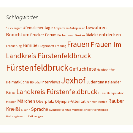
Schlagwörter
bewahren
#femaleheritage
"Nickneger"
Amperoase
Antiquariat
Brauchtum
entdecken
Brucker Forum
Dialekt
Bücherbasar
Denken
Frauen
Frauen im
Familie
Erneuerung
Fliegerhorst
Framing
Landkreis Fürstenfeldbruck
Fürstenfeldbruck
Geflüchtete
Handschriften
Jexhof
Heimatküche
Interviews
Judentum
Kalender
Hörpfad
Landkreis Fürstenfeldbruck
Kino
Luzia
Manipulation
Räuber
Märchen
Oberpfalz
Olympia-Attentat
Mission
Rahmen
Region
Kneißl
Sprache
S-Bahn
Symbole
Vanitas
Vergänglichkeit
verstecken
Walpurgisnacht
Zeitzeugen