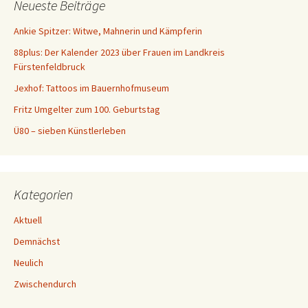
Neueste Beiträge
n
a
Ankie Spitzer: Witwe, Mahnerin und Kämpferin
c
88plus: Der Kalender 2023 über Frauen im Landkreis
h
Fürstenfeldbruck
:
Jexhof: Tattoos im Bauernhofmuseum
Fritz Umgelter zum 100. Geburtstag
Ü80 – sieben Künstlerleben
Kategorien
Aktuell
Demnächst
Neulich
Zwischendurch